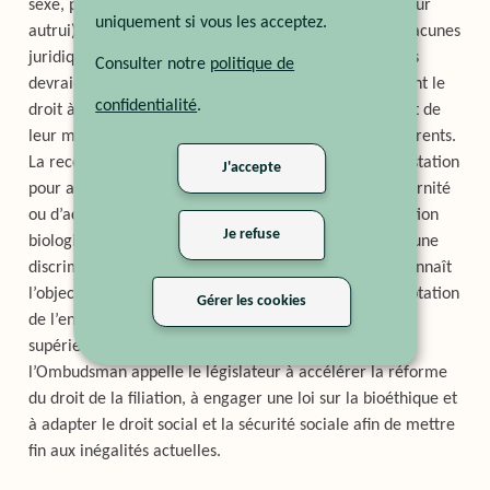
sexe, procréation médicalement assistée, gestation pour
uniquement si vous les acceptez.
autrui), entraînant des traitements inégalitaires. Ces lacunes
juridiques pénalisent avant tout les enfants, alors qu’ils
Consulter notre
politique de
devraient tous bénéficier des mêmes droits, notamment le
confidentialité
.
droit à la vie privée et à une famille, indépendamment de
leur mode de conception ou de la situation de leurs parents.
La recommandation s’appuie sur un cas concret de gestation
J'accepte
pour autrui ayant conduit au refus d’un congé de maternité
ou d’accueil, faute d’adoption formelle, malgré la filiation
Je refuse
biologique reconnue à l’étranger. Cette situation crée une
discrimination par rapport aux autres parents et méconnaît
l’objectif premier des congés, qui est l’accueil et l’adaptation
Gérer les cookies
de l’enfant au sein de la famille. Au nom de l’intérêt
supérieur de l’enfant et de l’égalité devant la loi,
l’Ombudsman appelle le législateur à accélérer la réforme
du droit de la filiation, à engager une loi sur la bioéthique et
à adapter le droit social et la sécurité sociale afin de mettre
fin aux inégalités actuelles.