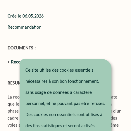
Crée le
06.05.2026
Recommandation
DOCUMENTS :
>
Recommandation
Ce site utilise des cookies essentiels
nécessaires à son bon fonctionnement,
RESUME :
sans usage de données à caractère
La recommandation n°62/2026 de l’Ombudsman constate
personnel, et ne pouvant pas être refusés.
que le droit luxembourgeois de la filiation n’est plus en
phase avec l’évolution des formes familiales. L’absence d’un
Des cookies non essentiels sont utilisés à
cadre légal clair touche de nombreux enfants nés par des
voies autres que le schéma traditionnel (parents de même
des fins statistiques et seront activés