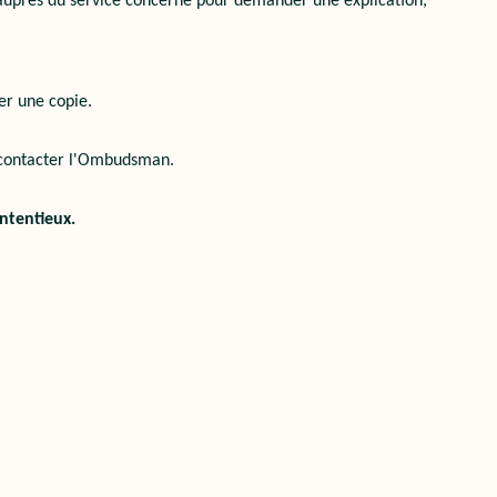
 auprès du service concerné pour demander une explication,
er une copie.
z contacter l'Ombudsman.
ntentieux.