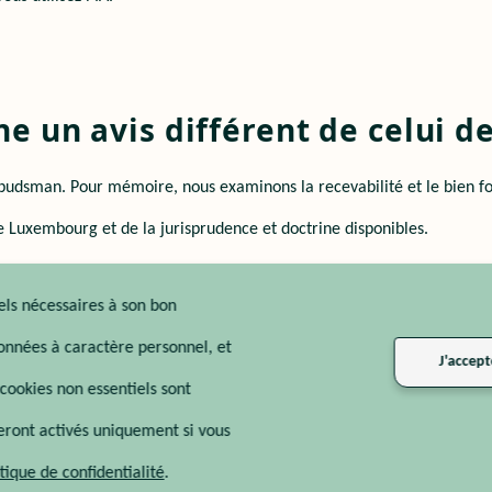
onne un avis différent de celui
’Ombudsman. Pour mémoire, nous examinons la recevabilité et le bien f
e Luxembourg et de la jurisprudence et doctrine disponibles.
es utilisées par l’IA, étant entendu qu’elle se réfère parfois à des r
iels nécessaires à son bon
onnées à caractère personnel, et
J'accept
cookies non essentiels sont
 seront activés uniquement si vous
itique de confidentialité
.