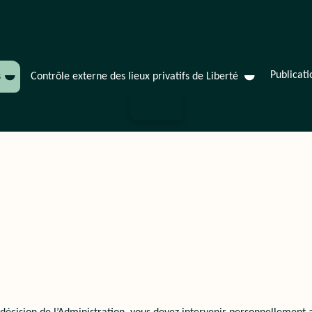
Aller au menu principal
Aller au contenu
Service des réclamations
Contrôle externe des lieux privatifs de Liberté
Publicati
s
Contrôle externe des lieux privatifs de Liberté
FR
FRANÇAIS