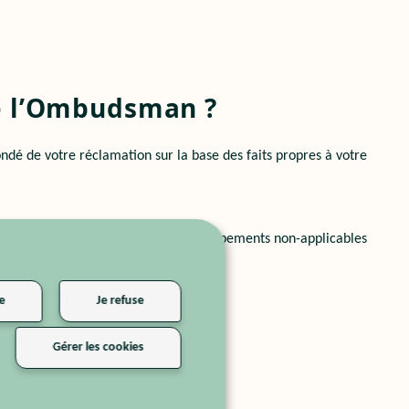
 de l’Ombudsman ?
ondé de votre réclamation sur la base des faits propres à votre
églementations, jurisprudences ou développements non-applicables
e
Je refuse
Gérer les cookies